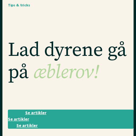
Tips & tricks
Lad dyrene gå
æblerov!
på
Se artikler