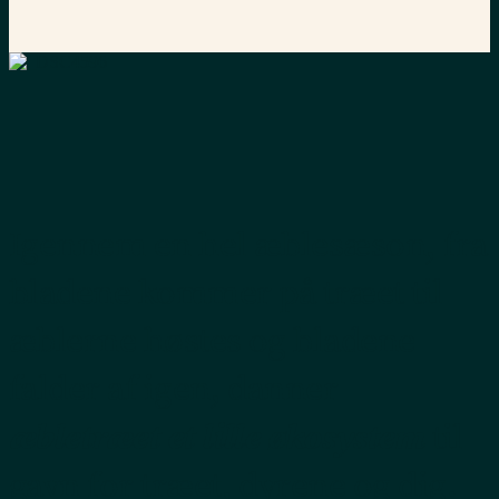
Igennem en hel æblesæson, fra
bladene kommer på træet til
æblerne høstes og bladene
falder af igen, danner
æbletræet et lille økosystem
til
gavn for træet, dyrene og dig.