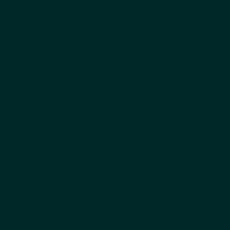
Vi er mange, som elsker at
sætte tænderne i et godt æble
og det er der også mange dyr,
som gør. Både insekter, fugle
og pattedyr.
Der er rig mulighed for at
variere udseende, smag og
høsttidspunkt for æblerne, der
over 300
findes nemlig
æblesorter i Danmark
. Høst af