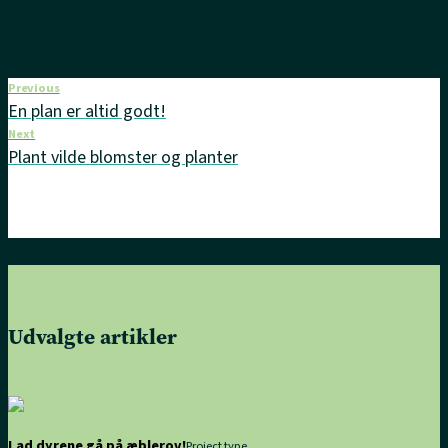
Previous
En plan er altid godt!
Next
Plant vilde blomster og planter
Udvalgte artikler
Lad dyrene gå på æblerov!
Project type