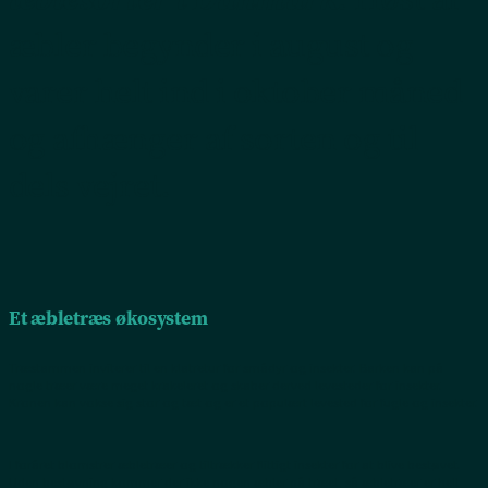
æbler begynder i august og
varer helt ind i oktober måned
og afhænger af sorten og til
dels vejret.
Et æbletræs økosystem
Træstammen inviterer til en klatretur for smådyr og insekter. Barken kan på
nogle træer være meget krakeleret og skaber derved levesteder for insekter.
Kronen kan vokse sig stor og tæt og er et populært levested for fugle og insekter.
I foråret blomstrer æbletræer og tiltrækker flittigt insekter for at blive bestøvet.
Uden bestøvning kommer der ikke nogen æbler på træet, så æbletræer er helt