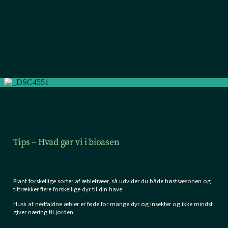
afhængige af bestøvning for at give frugt. Til gengæld for bestøvningen får
insekterne føde, nemlig nektar og pollen.
Om efteråret er æblerne klar til høst, men mange æbler falder også af træet og
rådner på jorden, derved tilføres næringsstoffer til jorden. De smukke æbler, som
hænger og svajer på grenen tiltrækker både dyr og mennesker. Både fugle, egern
og smådyr synes at et æble er en fantastisk spise.
Tips – Hvad gør vi i bioasen
Plant forskellige sorter af æbletræer, så udvider du både høstsæsonen og
tiltrækker flere forskellige dyr til din have.
Husk at nedfaldne æbler er føde for mange dyr og insekter og ikke mindst
giver næring til jorden.