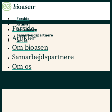
Forside
Artikler
Forside
Om bioasen
Samarbejdspartnere
Artikler
Om os
Om bioasen
Samarbejdspartnere
Om os